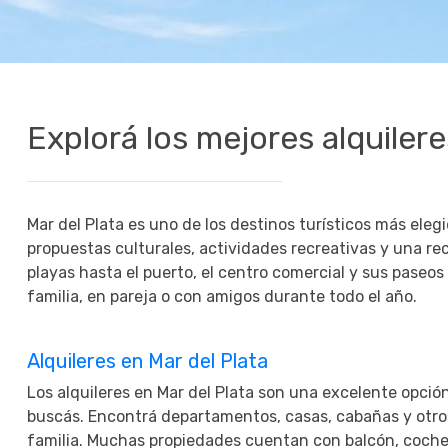
17
17
24
24
31
31
Explorá los mejores alquilere
H
H
Mar del Plata es uno de los destinos turísticos más eleg
propuestas culturales, actividades recreativas y una r
playas hasta el puerto, el centro comercial y sus paseos
familia, en pareja o con amigos durante todo el año.
Alquileres en Mar del Plata
Los alquileres en Mar del Plata son una excelente opci
buscás. Encontrá departamentos, casas, cabañas y otros
familia. Muchas propiedades cuentan con balcón, cochera,