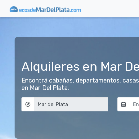
Alquileres en Mar De
Encontrá cabañas, departamentos, casas y
en Mar Del Plata.
Localidad
Fecha de
Fecha de 
lun
lun
27
27
3
3
10
10