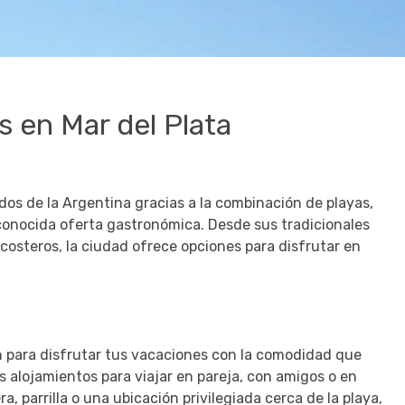
18
18
19
19
20
20
21
21
22
22
23
23
25
25
26
26
27
27
28
28
29
29
30
30
1
1
2
2
3
3
4
4
5
5
6
6
s en Mar del Plata
oy
oy
Borrar
Borrar
Cerrar
Cerrar
idos de la Argentina gracias a la combinación de playas,
econocida oferta gastronómica. Desde sus tradicionales
 costeros, la ciudad ofrece opciones para disfrutar en
ón para disfrutar tus vacaciones con la comodidad que
 alojamientos para viajar en pareja, con amigos o en
 parrilla o una ubicación privilegiada cerca de la playa,