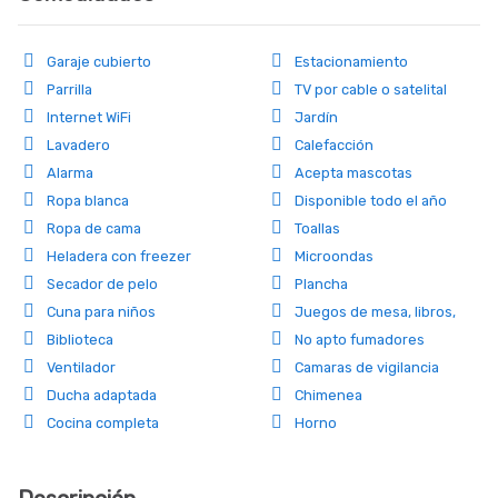
Garaje cubierto
Estacionamiento
Parrilla
TV por cable o satelital
Internet WiFi
Jardín
Lavadero
Calefacción
Alarma
Acepta mascotas
(consultar)
Ropa blanca
Disponible todo el año
Ropa de cama
Toallas
Heladera con freezer
Microondas
Secador de pelo
Plancha
Cuna para niños
Juegos de mesa, libros,
dvd
Biblioteca
No apto fumadores
Ventilador
Camaras de vigilancia
Ducha adaptada
Chimenea
Cocina completa
Horno